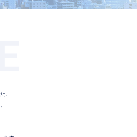
E
した。
じ、